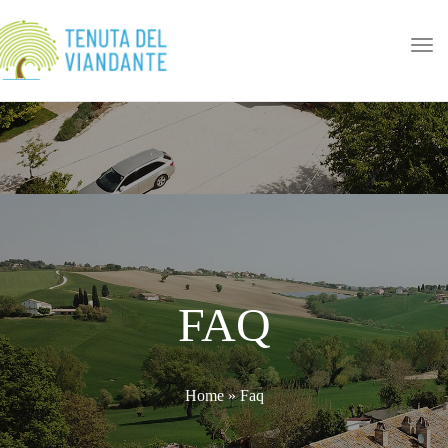
navi
Tog
navi
FAQ
Home
»
Faq