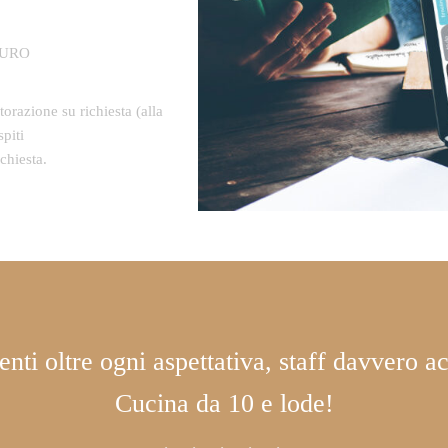
 EURO
orazione su richiesta (alla
piti
chiesta.
ti oltre ogni aspettativa, staff davvero a
Cucina da 10 e lode!