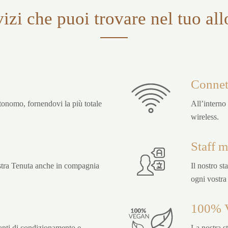
vizi che puoi trovare nel tuo al
Connet
tonomo, fornendovi la più totale
All’interno
wireless.
Staff m
ostra Tenuta anche in compagnia
Il nostro st
ogni vostra 
100% 
ianti di condizionamento e
La nostra st