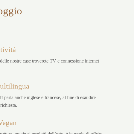
loggio
tività
 delle nostre case troverete TV e connessione internet
ultilingua
aff parla anche inglese e francese, al fine di esaudire
richiesta.
Vegan
ruttura, grazie ai prodotti dell’orto, è in grado di offrire