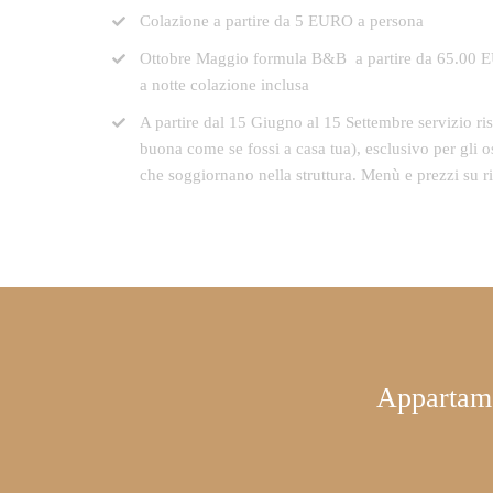
Colazione a partire da 5 EURO a persona
Ottobre Maggio formula B&B a partire da 65.00
a notte colazione inclusa
A partire dal 15 Giugno al 15 Settembre servizio rist
buona come se fossi a casa tua), esclusivo per gli os
che soggiornano nella struttura. Menù e prezzi su ri
Appartamen